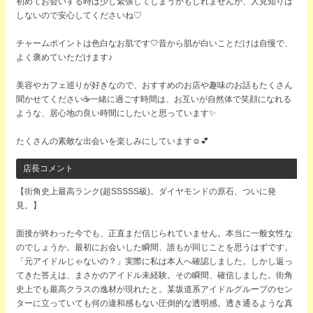
初めてお会いする時は少し緊張してしまうかもしれませんが、人見知りは
しないので安心してくださいね♡
チャームポイントは色白なお肌です🤍昔から肌が白いことだけは自慢で、
よく褒めていただけます♪
美容やカフェ巡りが好きなので、おすすめのお店や趣味のお話もたくさん
聞かせてください☕一緒に過ごす時間は、お互いが自然体で笑顔になれる
ような、居心地の良い時間にしたいと思っています✨
たくさんの素敵な出会いを楽しみにしています☺💕
店長コメント
【街角史上最高ランク(超SSSSS級)。ダイヤモンドの原石、ついに発
見。】
面接が終わった今でも、正直まだ信じられていません。本当に一般女性な
のでしょうか。最初にお会いした瞬間、誰もが同じことを思うはずです。
「元アイドルじゃないの？」実際に私は本人へ確認しました。しかし返っ
てきた答えは、まさかのアイドル未経験。その瞬間、確信しました。街角
史上でも最高クラスの逸材が現れたと。某坂道系アイドルグループのセン
ターに立っていても何の違和感もない圧倒的な透明感。透き通るような真