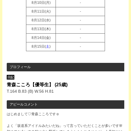
8月10日(
月
)
-
8月11日(
火
)
-
8月12日(
水
)
-
8月13日(
木
)
-
8月14日(
金
)
-
8月15日(
土
)
-
プロフィール
日記
青森こころ【優等生】
(25歳)
T.164 B.83 (B) W.56 H.81
アピールコメント
はじめまして♡青森こころです☺
よく「坂道系アイドルみたいだね」って言っていただくことが多いです🌸