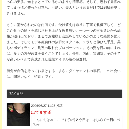
っ白の美肌。光をまとっているかのような清潔感。そして、思わず見惚れ
てしまうほど整った顔立ち。可愛い、美人という言葉だけでは到底表現し
きれません。
さらに驚かされたのは内面です。受け答えは非常に丁寧で礼儀正しく、ど
こか育ちの良さを感じさせる上品な振る舞い。一つ一つの言葉遣いから品
格が溢れ出ており、まるでお嬢様と会話をしているかのような錯覚を覚え
ました。そしてモデル顔負けの抜群のスタイル。スラリと伸びた手足、美
しいボディライン、均整の取れたプロポーション。その姿を目の前にすれ
ば、多くの方が言葉を失うことでしょう。外見、内面、雰囲気。その全て
が高いレベルで完成された現役アイドル級の超逸材。
街角が自信を持ってお届けする、まさにダイヤモンドの原石。この出会い
は、間違いなく「特別」です。
写メ日記
2026/06/27 11:27 投稿
出てます🍎
こんにちは🍏ここです(^o^)🎵今日は、はじめて土日に出
てみ…